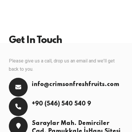
Get In Touch
Please give us a call, drop us an email and we'll get
back to you.
info@crimsonfreshfruits.com
+90 (546) 540 540 9
Saraylar Mah. Demirciler
Cad. Pamukkale İşHanı Sitesi