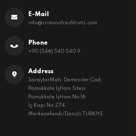
E-Mail
info@crimsonfreshfruits.com
Phone
+90 (546) 540 540 9
Address
SaraylarMah. Demirciler Cad.
Pamukkale İşHanı Sitesi
Pamukkale İşHanı No:16
İç Kapı No:Z74
Merkezefendi/Denizli TURKIYE